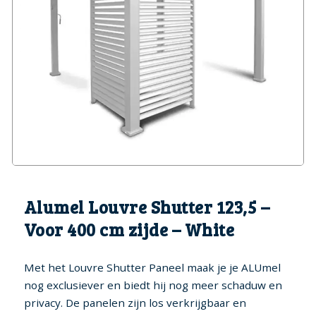
Genk (BE)
Hoofdkussens
Fox spa’s
Bekijk alle spa's
Een absolute hoogtepunt in
Zoek spa's op aantal
luxe
personen
Water Onderhoud
Bullfrog spa’s
Meer wellness, minder
Jets & Jetpak ™
energie
Legend Spa’s
Onderdelen
Iconische kracht, tijdloos
comfort
Vogue Spa’s
Alumel Louvre Shutter 123,5 –
Wellness met een vleugje
fashion
Voor 400 cm zijde – White
Enjoy spa’s
Met het Louvre Shutter Paneel maak je je ALUmel
De meest voordelige in ons
assortiment
nog exclusiever en biedt hij nog meer schaduw en
privacy. De panelen zijn los verkrijgbaar en