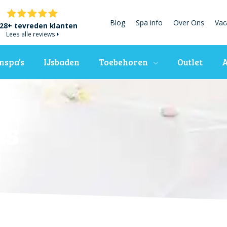
Blog
Spa info
Over Ons
Vac
28+ tevreden klanten
Lees alle reviews
spa’s
IJsbaden
Toebehoren
Outlet
A
ns