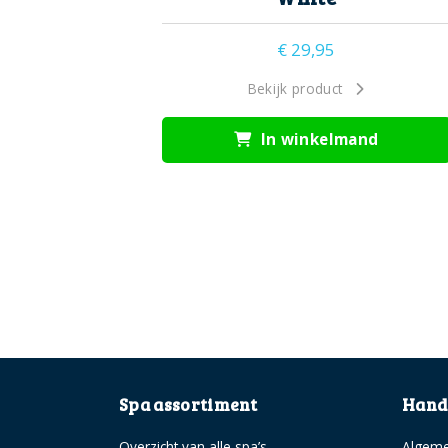
€
29,95
Bekijk product
In winkelmand
Spa assortiment
Handi
Overzicht van alle spa’s
Algeme