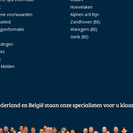
t
Hoevelaken
ene voorwaarden
Alphen a/d Rijn
beleid
Zandhoven (BE)
ngsinformatie
Waregem (BE)
s
Genk (BE)
idingen
res
k
g Melden