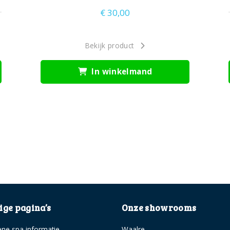
€
30,00
Bekijk product
In winkelmand
ge pagina’s
Onze showrooms
ne spa informatie
Waalre