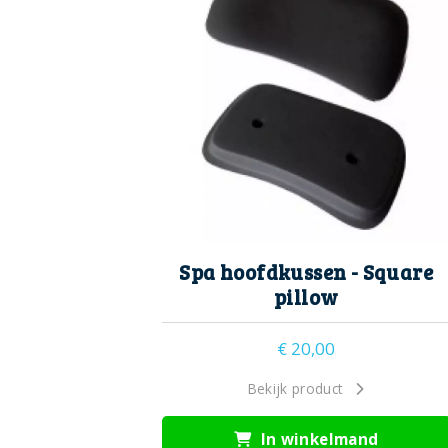
Spa hoofdkussen - Square
pillow
€
20,00
Bekijk product
In winkelmand