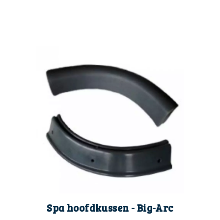
en
en
en
Spa hoofdkussen - Big-Arc