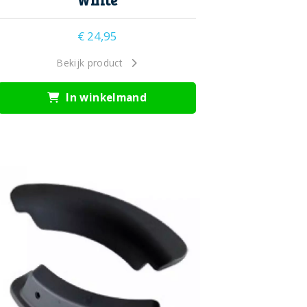
White
€
24,95
Bekijk product
In winkelmand