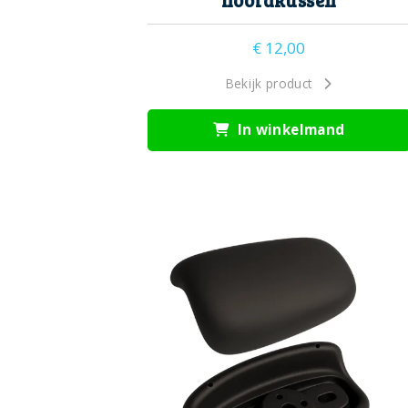
hoofdkussen
€
12,00
Bekijk product
In winkelmand