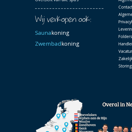
Contac
Algem
Privacy
Leveri
Sauna
koning
Folder
Zwembad
koning
Handle
Vacatu
Zakelij
Storin