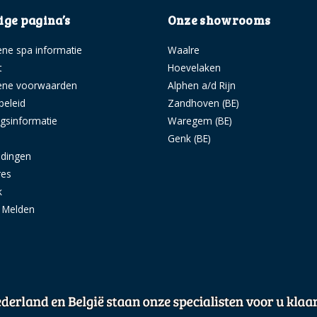
ge pagina’s
Onze showrooms
ne spa informatie
Waalre
t
Hoevelaken
ene voorwaarden
Alphen a/d Rijn
beleid
Zandhoven (BE)
ngsinformatie
Waregem (BE)
s
Genk (BE)
idingen
res
k
g Melden