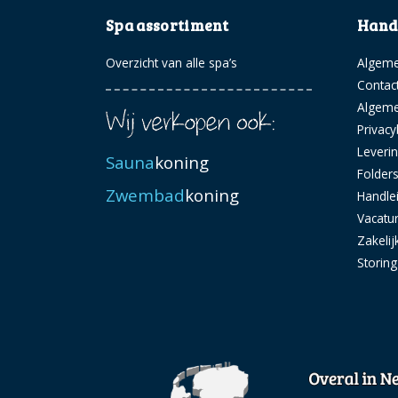
Spa assortiment
Handi
Overzicht van alle spa’s
Algeme
Contac
Algem
Privacy
Leveri
Sauna
koning
Folder
Zwembad
koning
Handle
Vacatu
Zakelij
Storin