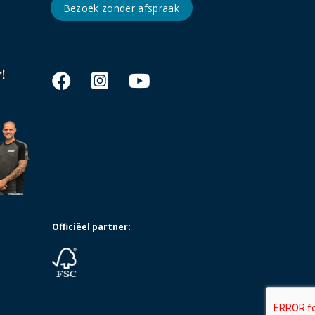
Bezoek zonder afspraak
Officiëel partner: