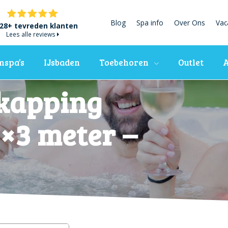
Blog
Spa info
Over Ons
Vac
28+ tevreden klanten
Lees alle reviews
spa’s
IJsbaden
Toebehoren
Outlet
A
kapping
3×3 meter –