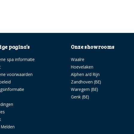
ge pagina’s
Onze showrooms
ne spa informatie
Waalre
t
Hoevelaken
ene voorwaarden
Alphen a/d Rijn
beleid
Zandhoven (BE)
ngsinformatie
Waregem (BE)
s
Genk (BE)
idingen
res
k
g Melden