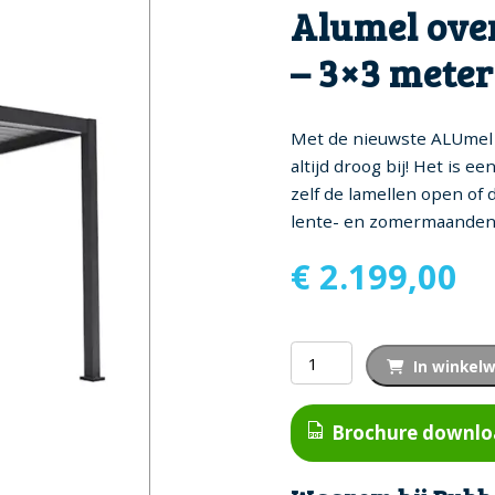
Alumel ove
– 3×3 meter
Met de nieuwste ALUmel 
altijd droog bij! Het is e
zelf de lamellen open of 
lente- en zomermaanden
€
2.199,00
Alumel
In winkel
overkapping
'Comfort'
Brochure downl
-
3x3
meter