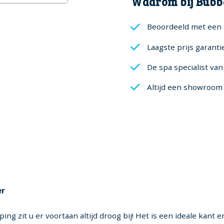
Waarom bij Bubb
-
Graphite
Beoordeeld met een 
aantal
Laagste prijs garanti
De spa specialist va
Altijd een showroom 
er
 zit u er voortaan altijd droog bij! Het is een ideale kant en