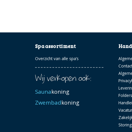
Spa assortiment
Handi
Overzicht van alle spa’s
Algeme
Contac
Algem
Privacy
Leveri
Sauna
koning
Folder
Zwembad
koning
Handle
Vacatu
Zakelij
Storin