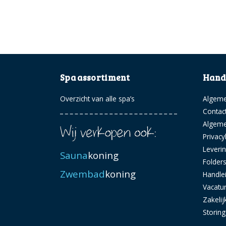
Spa assortiment
Handi
Overzicht van alle spa’s
Algeme
Contac
Algem
Privacy
Leveri
Sauna
koning
Folder
Zwembad
koning
Handle
Vacatu
Zakelij
Storin