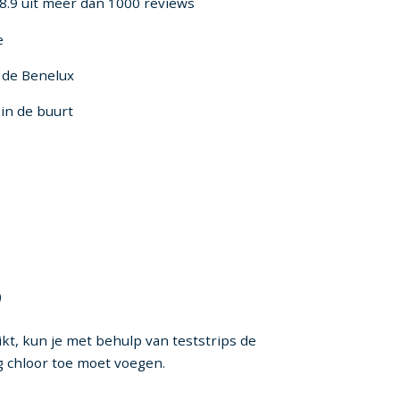
8.9 uit meer dan 1000 reviews
e
n de Benelux
in de buurt
)
kt, kun je met behulp van teststrips de
og chloor toe moet voegen.