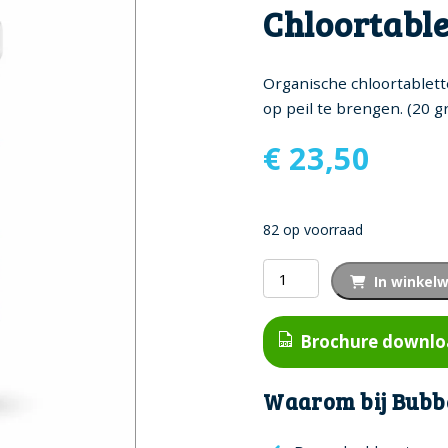
Chloortabl
Organische chloortablett
op peil te brengen. (20 g
€
23,50
82 op voorraad
Chloortabletten
In winkel
aantal
Brochure downl
Waarom bij Bubb