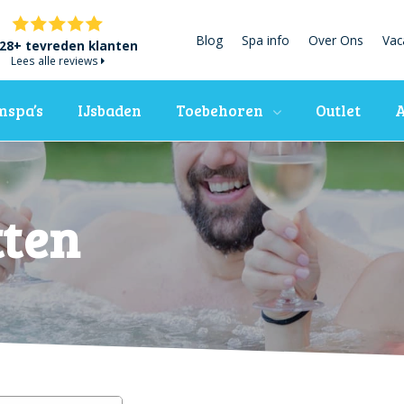
Blog
Spa info
Over Ons
Vac
28+ tevreden klanten
Lees alle reviews
spa’s
IJsbaden
Toebehoren
Outlet
A
tten