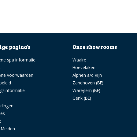
ge pagina’s
Onze showrooms
ne spa informatie
Waalre
t
Hoevelaken
ene voorwaarden
Alphen a/d Rijn
beleid
Zandhoven (BE)
ngsinformatie
Waregem (BE)
s
Genk (BE)
idingen
res
k
g Melden