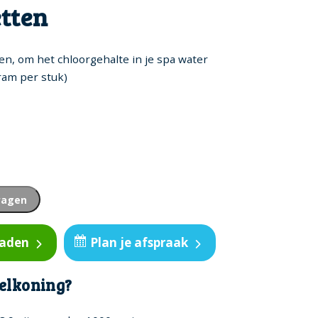
etten
en, om het chloorgehalte in je spa water
ram per stuk)
wagen
oaden
Plan je afspraak
elkoning?