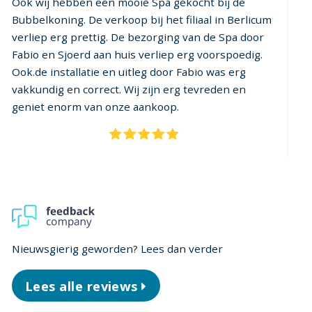
Ik kocht reeds twee sauna’s en een jacuzzi aan bij
We
de saunakoning
fi
Sj
ge
we
ge
te
pl
oo
Nieuwsgierig geworden? Lees dan verder
Lees alle reviews