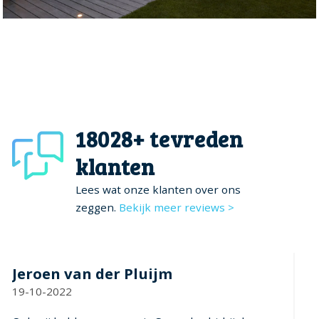
18028+ tevreden
klanten
Lees wat onze klanten over ons
zeggen.
Bekijk meer reviews >
Moris
M
15-04-2022
09