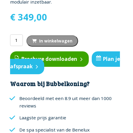
modulair inzetbaar.
€
349,00
Alumel
In winkelwagen
Louvre
Shutter
Brochure downloaden
Plan je
93
afspraak
-
Voor
300
Waarom bij Bubbelkoning?
cm
zijde
Beoordeeld met een 8.9 uit meer dan 1000
-
reviews
White
Laagste prijs garantie
aantal
De spa specialist van de Benelux