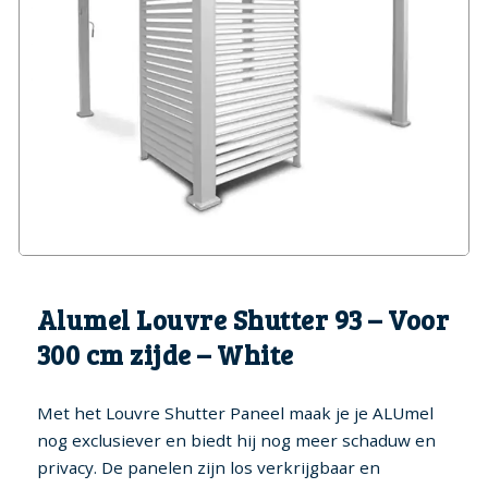
Genk (BE)
Hoofdkussens
Fox spa’s
Bekijk alle spa's
Een absolute hoogtepunt in
Zoek spa's op aantal
luxe
personen
Water Onderhoud
Bullfrog spa’s
Meer wellness, minder
Jets & Jetpak ™
energie
Legend Spa’s
Onderdelen
Iconische kracht, tijdloos
comfort
Vogue Spa’s
Alumel Louvre Shutter 93 – Voor
Wellness met een vleugje
fashion
300 cm zijde – White
Enjoy spa’s
Met het Louvre Shutter Paneel maak je je ALUmel
De meest voordelige in ons
assortiment
nog exclusiever en biedt hij nog meer schaduw en
privacy. De panelen zijn los verkrijgbaar en