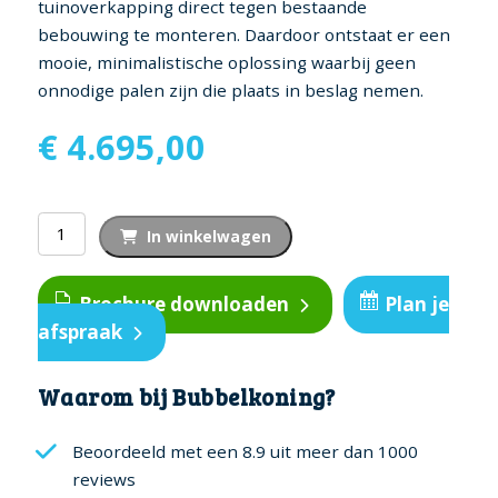
tuinoverkapping direct tegen bestaande
bebouwing te monteren. Daardoor ontstaat er een
mooie, minimalistische oplossing waarbij geen
onnodige palen zijn die plaats in beslag nemen.
€
4.695,00
Alumel
In winkelwagen
overkapping
'Wall'
Brochure downloaden
Plan je
-
afspraak
5,3x3,6
meter
-
Waarom bij Bubbelkoning?
Graphite
aantal
Beoordeeld met een 8.9 uit meer dan 1000
reviews