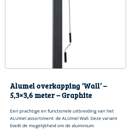
Genk (BE)
Hoofdkussens
Fox spa’s
Bekijk alle spa's
Een absolute hoogtepunt in
Zoek spa's op aantal
luxe
personen
Water Onderhoud
Bullfrog spa’s
Meer wellness, minder
Jets & Jetpak ™
energie
Legend Spa’s
Onderdelen
Iconische kracht, tijdloos
comfort
Vogue Spa’s
Alumel overkapping ‘Wall’ –
Wellness met een vleugje
fashion
5,3×3,6 meter – Graphite
Enjoy spa’s
Een prachtige en functionele uitbreiding van het
De meest voordelige in ons
assortiment
ALUmel assortiment: de ALUmel Wall. Deze variant
biedt de mogelijkheid om de aluminium