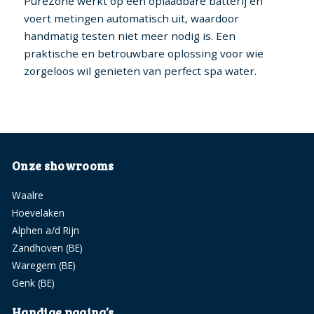
PureZone werkt op een oplaadbare batterij en
voert metingen automatisch uit, waardoor
handmatig testen niet meer nodig is. Een
praktische en betrouwbare oplossing voor wie
zorgeloos wil genieten van perfect spa water.
Onze showrooms
Waalre
Hoevelaken
Alphen a/d Rijn
Zandhoven (BE)
Waregem (BE)
Genk (BE)
Handige pagina’s