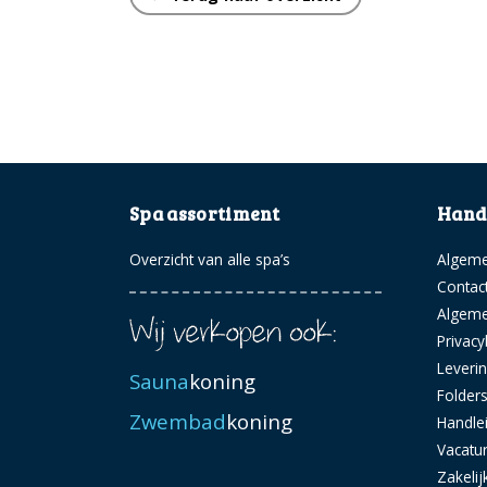
Spa assortiment
Handi
Overzicht van alle spa’s
Algeme
Contac
Algem
Privacy
Leveri
Sauna
koning
Folder
Zwembad
koning
Handle
Vacatu
Zakelij