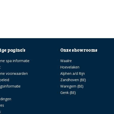
ge pagina’s
Onze showrooms
ne spa informatie
Waalre
t
Hoevelaken
ene voorwaarden
Alphen a/d Rijn
beleid
Zandhoven (BE)
ngsinformatie
Waregem (BE)
s
Genk (BE)
idingen
res
k