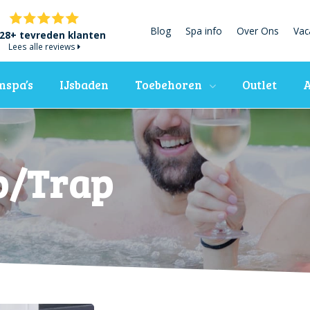
Blog
Spa info
Over Ons
Vac
28+ tevreden klanten
Lees alle reviews
spa’s
IJsbaden
Toebehoren
Outlet
A
p/Trap