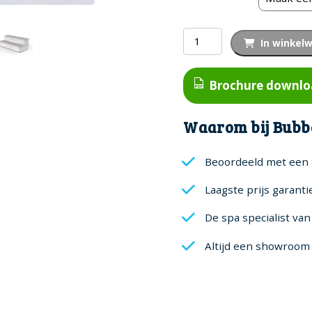
M
In winkel
Series
Step/Trap
Brochure downl
aantal
Waarom bij Bubb
Beoordeeld met een 
Laagste prijs garanti
De spa specialist va
Altijd een showroom 