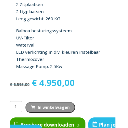
2 Zitplaatsen
2 Ligplaatsen
Leeg gewicht: 260 KG
Balboa besturingssysteem
UV-Filter
Waterval
LED verlichting in div. kleuren instelbaar
Thermocover
Massage Pomp: 2.5Kw
Oorspronkelijke
Huidige
€
4.950,00
€
6.595,00
prijs
prijs
was:
is:
€ 6.595,00.
€ 4.950,00.
Plug
In winkelwagen
and
play
Brochure downloaden
Plan je
spa