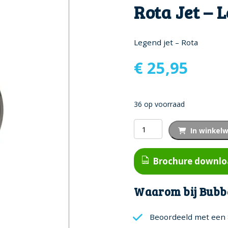
Rota Jet – 
Legend jet – Rota
€
25,95
36 op voorraad
Rota
In winkel
Jet
-
Brochure downl
Legend
aantal
Waarom bij Bubb
Beoordeeld met een 