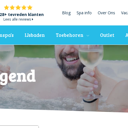
Blog
Spa info
Over Ons
Vac
28+ tevreden klanten
Lees alle reviews
spa’s
IJsbaden
Toebehoren
Outlet
A
egend