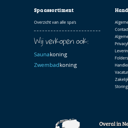
Spa assortiment
Handi
Overzicht van alle spa’s
Algeme
Contac
Algem
Privacy
Leveri
Sauna
koning
Folder
Zwembad
koning
Handle
Vacatu
Zakelij
Storin