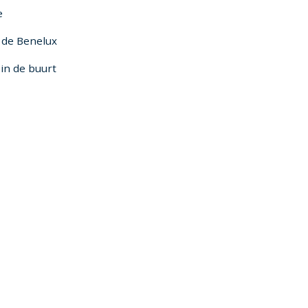
e
n de Benelux
in de buurt