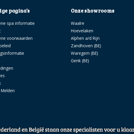
ge pagina’s
Onze showrooms
ne spa informatie
Waalre
t
Hoevelaken
ene voorwaarden
Alphen a/d Rijn
beleid
Zandhoven (BE)
ngsinformatie
Waregem (BE)
s
Genk (BE)
idingen
res
k
g Melden