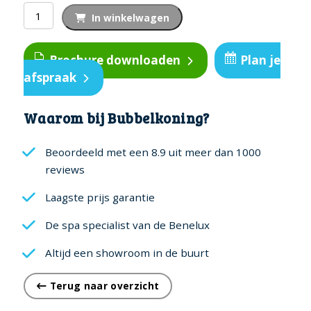
€ 5.950,00.
€ 5.250,00.
Silverline
In winkelwagen
Compact
aantal
Brochure downloaden
Plan je
afspraak
Waarom bij Bubbelkoning?
Beoordeeld met een 8.9 uit meer dan 1000
reviews
Laagste prijs garantie
De spa specialist van de Benelux
Altijd een showroom in de buurt
Terug naar overzicht