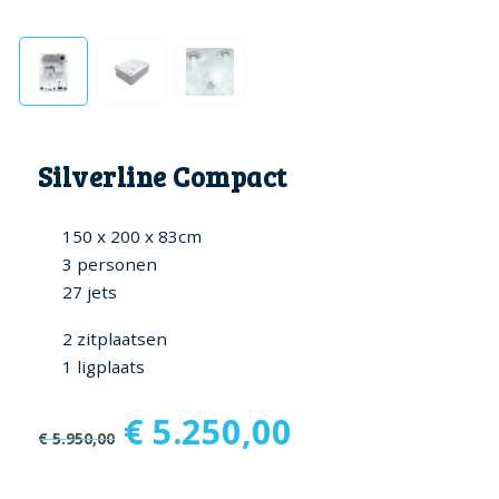
Silverline Compact
150 x 200 x 83cm
3 personen
27 jets
2 zitplaatsen
1 ligplaats
Oorspronkelijke
Huidige
€
5.250,00
€
5.950,00
prijs
prijs
was:
is: