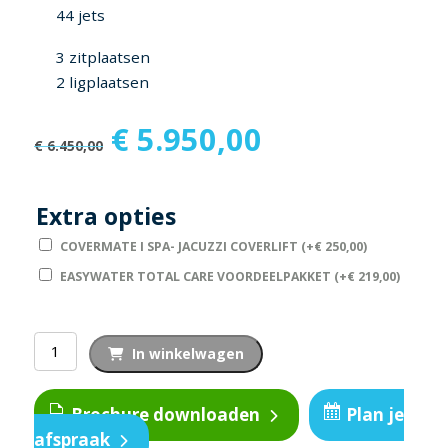
44 jets
3 zitplaatsen
2 ligplaatsen
Oorspronkelijke
Huidige
€
5.950,00
€
6.450,00
prijs
prijs
was:
is:
€ 6.450,00.
€ 5.950,00.
Extra opties
COVERMATE I SPA- JACUZZI COVERLIFT
(+
€
250,00
)
EASYWATER TOTAL CARE VOORDEELPAKKET
(+
€
219,00
)
Silverline
In winkelwagen
Special
aantal
Brochure downloaden
Plan je
afspraak