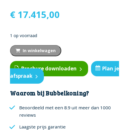
€
17.415,00
1 op voorraad
Bullfrog
In winkelwagen
Spa
A6L
Brochure downloaden
Plan je
Luxury
afspraak
aantal
Waarom bij Bubbelkoning?
Beoordeeld met een 8.9 uit meer dan 1000
reviews
Laagste prijs garantie