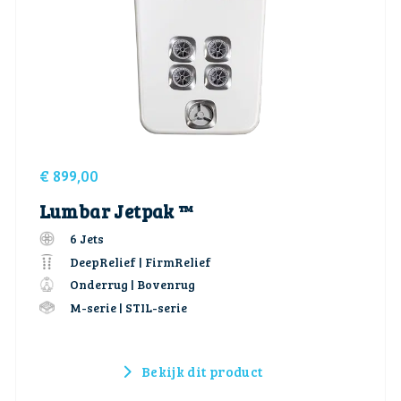
€
899,00
Lumbar Jetpak ™
6 Jets
DeepRelief | FirmRelief
Onderrug | Bovenrug
M-serie | STIL-serie
Bekijk dit product